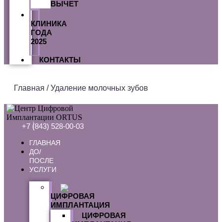
ВЫЧЕТ
КЛИНИКА
ГОДА
2025
КОНТАКТЫ
Главная
/
Удаление молочных зубов
+7 (843) 528-00-03
ГЛАВНАЯ
ДО/
ПОСЛЕ
УСЛУГИ
ЦИФРОВАЯ
ИМПЛАНТАЦИЯ
ЦИФРОВАЯ